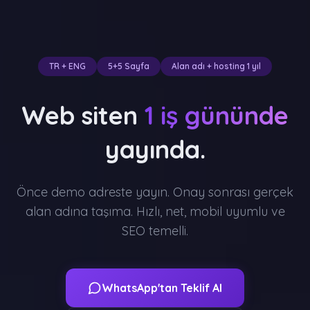
TR + ENG
5+5 Sayfa
Alan adı + hosting 1 yıl
Web siten
1 iş gününde
yayında.
Önce demo adreste yayın. Onay sonrası gerçek
alan adına taşıma. Hızlı, net, mobil uyumlu ve
SEO temelli.
WhatsApp'tan Teklif Al