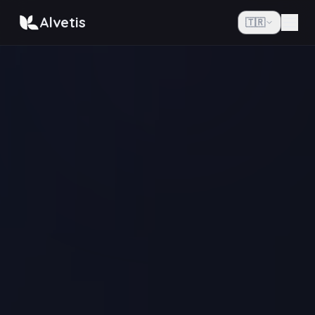
Alvetis
🇹🇷